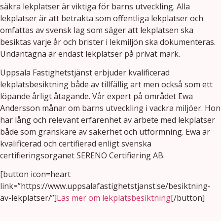
säkra lekplatser är viktiga för barns utveckling. Alla
lekplatser är att betrakta som offentliga lekplatser och
omfattas av svensk lag som säger att lekplatsen ska
besiktas varje år och brister i lekmiljön ska dokumenteras.
Undantagna är endast lekplatser på privat mark.
Uppsala Fastighetstjänst erbjuder kvalificerad
lekplatsbesiktning både av tillfällig art men också som ett
löpande årligt åtagande. Vår expert på området Ewa
Andersson månar om barns utveckling i vackra miljöer. Hon
har lång och relevant erfarenhet av arbete med lekplatser
både som granskare av säkerhet och utformning. Ewa är
kvalificerad och certifierad enligt svenska
certifieringsorganet SERENO Certifiering AB.
[button icon=heart
link=”https://www.uppsalafastighetstjanst.se/besiktning-
av-lekplatser/”]
Läs mer om lekplatsbesiktning
[/button]