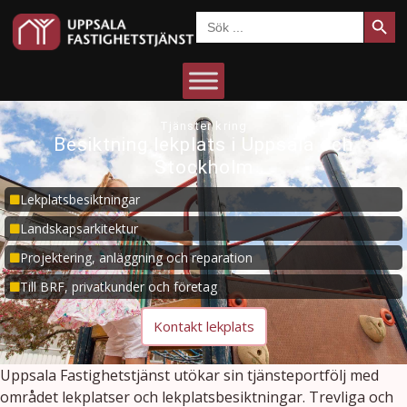
Sökkn
Sök
efter:
Tjänster kring
Besiktning lekplats i Uppsala och
Stockholm
Lekplatsbesiktningar
Landskapsarkitektur
Projektering, anläggning och reparation
Till BRF, privatkunder och företag
Kontakt lekplats
Uppsala Fastighetstjänst utökar sin tjänsteportfölj med
området lekplatser och lekplatsbesiktningar. Trevliga och