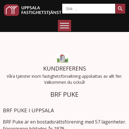
Sökkn
Sök
efter:
KUNDREFERENS
Våra tjänster inom fastighetsförvaltning uppskattas av allt fler.
Välkommen du också!
BRF PUKE
BRF PUKE I UPPSALA
BRF Puke är en bostadsrättsförening med 57 lägenheter.
Föreningen bildades år 1979.