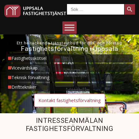
Sökkn
Sök
efter:
Ett heltäckande tjänsteutbud för BRF och företag
Fastighetsförvaltning i Uppsala
Fastighetsskötsel
Vicevärdskap
Teknisk förvaltning
Drifttekniker
Kontakt fastighetsförvaltning
INTRESSEANMÄLAN
FASTIGHETSFÖRVALTNING