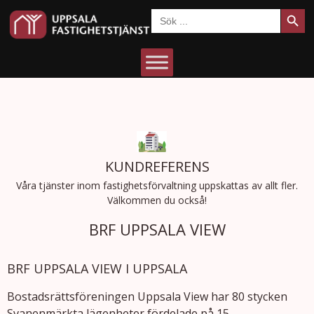
Sökkn
Sök
efter:
KUNDREFERENS
Våra tjänster inom fastighetsförvaltning uppskattas av allt fler.
Välkommen du också!
BRF UPPSALA VIEW
BRF UPPSALA VIEW I UPPSALA
Bostadsrättsföreningen Uppsala View har 80 stycken
Svanenmärkta lägenheter fördelade på 15