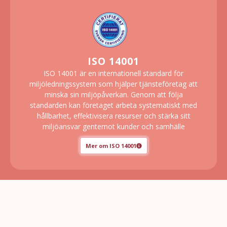
ISO 14001
ISO 14001 är en internationell standard för
miljöledningssystem som hjälper tjänsteföretag att
minska sin miljöpåverkan. Genom att följa
standarden kan företaget arbeta systematiskt med
hållbarhet, effektivisera resurser och stärka sitt
miljöansvar gentemot kunder och samhälle
Mer om ISO 14001