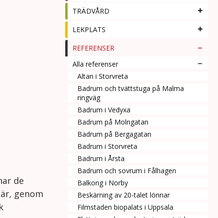
TRÄDVÅRD
LEKPLATS
REFERENSER
Alla referenser
Altan i Storvreta
Badrum och tvättstuga på Malma
ringväg
Badrum i Vedyxa
Badrum på Molngatan
Badrum på Bergagatan
Badrum i Storvreta
Badrum i Årsta
Badrum och sovrum i Fålhagen
har de
Balkong i Norby
 där, genom
Beskärning av 20-talet lönnar
k
Filmstaden biopalats i Uppsala