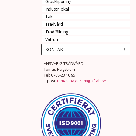
Gräsklippning
Industrilokal
Tak
Trädvård
Trädfällning
Våtrum
KONTAKT
ANSVARIG TRÄDVÅRD
Tomas Hagström
Tel: 0708-23 10 95
E-post:
tomas.hagstrom@uftab.se