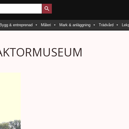
Sökknapp
Bygg & entreprenad
Måleri
Mark & anläggning
Trädvård
Lekp
RAKTORMUSEUM