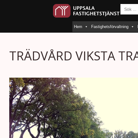
Sök
efter:
Hem
Fastighetsförvaltning
TRÄDVÅRD VIKSTA T