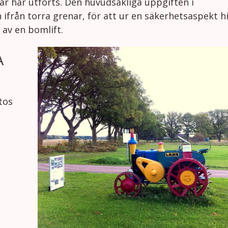
ar har utförts. Den huvudsakliga uppgiften i
 ifrån torra grenar, för att ur en säkerhetsaspekt h
 av en bomlift.
A
tos