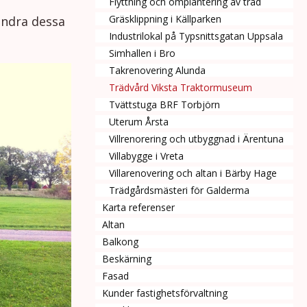
Flyttning och omplantering av träd
Gräsklippning i Källparken
indra dessa
Industrilokal på Typsnittsgatan Uppsala
Simhallen i Bro
Takrenovering Alunda
Trädvård Viksta Traktormuseum
Tvättstuga BRF Torbjörn
Uterum Årsta
Villrenorering och utbyggnad i Ärentuna
Villabygge i Vreta
Villarenovering och altan i Bärby Hage
Trädgårdsmästeri för Galderma
Karta referenser
Altan
Balkong
Beskärning
Fasad
Kunder fastighetsförvaltning