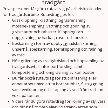
trädgård
Privatpersoner får göra rutavdrag på arbetskostnaden
för trädgårdsarbete. Rutavdrag ges för:
Gräsklippning, krattning, ogräsrensning,
mossbekämpning, vattning och gödning av
gräsmattor och rabatter. Klippning och
uppgrävning av häckar, rosor och buskar.
Beskärning i form av uppbyggnadsbeskärning,
underhållsbeskärning, formklippning och fällning
av träd.
Höstgrävning av trädgårdsland och hopsamling av
trädgårdsavfall inför bortforsling samt
kompostering och omgrävning av komposter.
Du får också rutavdrag för stubbfräsning eller
annat arbete med att ta bort stubbar, flis­tuggning
samt vedkapning och stapling av ved från träd som
vuxit på tomten.
Vidare får du göra rutavdrag för röjning av sly, vass
och tång på tomten eller vid strand­kanten som