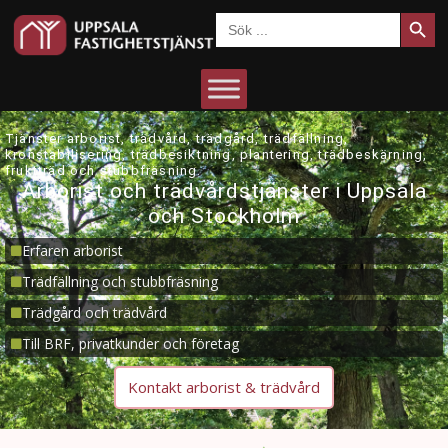
Sökkn
Sök
efter:
Tjänster arborist, trädvård, trädgård, trädfällning,
kronstabilisering, trädbesiktning, plantering, trädbeskärning,
fruktträd och stubbfräsning.
Arborist och trädvårdstjänster i Uppsala
och Stockholm
Erfaren arborist
Trädfällning och stubbfräsning
Trädgård och trädvård
Till BRF, privatkunder och företag
Kontakt arborist & trädvård